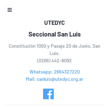
UTEDYC
UTEDYC
Seccional
San
Seccional San Luis
Luis
Constitución 1050 y Pasaje 20 de Junio, San
Inicio
Luis.
(0266) 442-8092
Autoridades
Whatsapp: 2664327220
Beneficios
Mail: sanluis@utedyc.org.ar
Convenios
Colectivos
de Trabajo